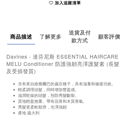
加入追蹤清單
送貨及付
商品描述
了解更多
顧客評價
款方式
Davines - 達芬尼斯 ESSENTIAL HAIRCARE
MELU Conditioner 防護強韌亮澤護髮素 (長髮
及受損發質)
含有來自維雅爾巴的扁豆種子，具有滋養和修復功效。
輕柔調理頭髮，同時增加豐盈感。
滋潤乾燥的頭髮，預防秀髮斷裂。
質地輕盈無重。帶有花香和木質香氣。
秀髮更柔軟順滑，光澤強韌
產地 義大利