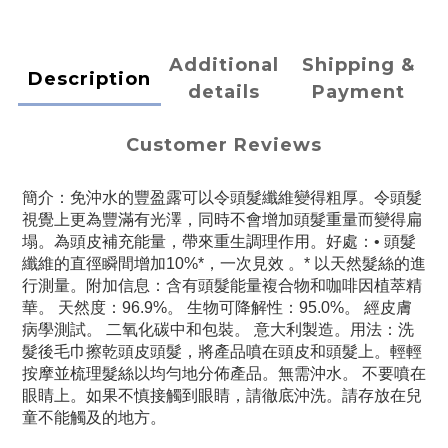
Additional
Shipping &
Description
details
Payment
Customer Reviews
簡介：免沖水的豐盈露可以令頭髮纖維變得粗厚。令頭髮
視覺上更為豐滿有光澤，同時不會增加頭髮重量而變得扁
塌。為頭皮補充能量，帶來重生調理作用。好處：• 頭髮
纖維的直徑瞬間增加10%*，一次見效 。* 以天然髮絲的進
行測量。附加信息：含有頭髮能量複合物和咖啡因植萃精
華。 天然度：96.9%。 生物可降解性：95.0%。 經皮膚
病學測試。 二氧化碳中和包裝。 意大利製造。用法：洗
髮後毛巾擦乾頭皮頭髮，將產品噴在頭皮和頭髮上。輕輕
按摩並梳理髮絲以均勻地分佈產品。無需沖水。 不要噴在
眼睛上。如果不慎接觸到眼睛，請徹底沖洗。請存放在兒
童不能觸及的地方。