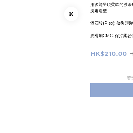
用後能呈現柔軟的波浪
洗走造型
酒石酸(Plex): 修復
潤滑劑CMC: 保持柔
HK$210.00
H
若