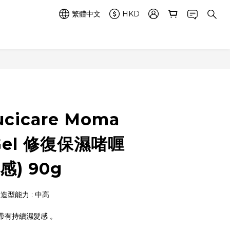
繁體中文
HKD
Lucicare Moma
 Gel 修復保濕啫喱
感) 90g
 造型能力 : 中高
，帶有持續濕髮感 。