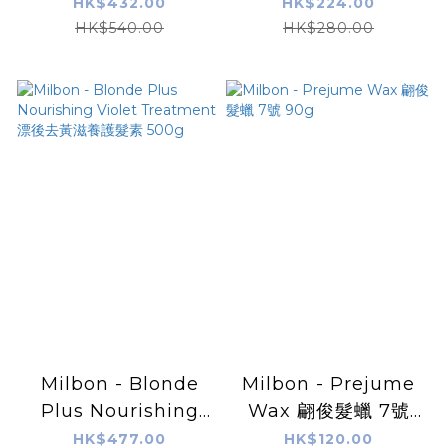
Violet Shampoo 漂
Violet Shampoo 漂
HK$432.00
HK$224.00
後去黃洗髮露 500ml
後去黃洗髮露 200ml
HK$540.00
HK$280.00
Milbon - Blonde
Milbon - Prejume
Plus Nourishing
Wax 翩俊髮蠟 7號
Violet Treatment
90g
HK$477.00
HK$120.00