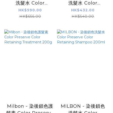
洗髮水 Color
洗髮水 Color
Preserve Color
Preserve Color
HK$590.00
HK$432.00
Retaining
Retaining
HK$656.00
HK$540.00
Shampoo 1000ml
Shampoo 500ml
Milbon - 染後鎖色護
MILBON - 染後鎖色
髮素 Color Preserve
洗髮水 Color