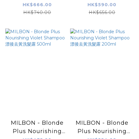
Violet Treatment
Violet Shampoo 漂
HK$666.00
HK$590.00
漂後去黃滋養護髮素
後去黃洗髮露
HK$740.00
HK$656.00
1000g
1000ml
MILBON - Blonde
MILBON - Blonde
Plus Nourishing
Plus Nourishing